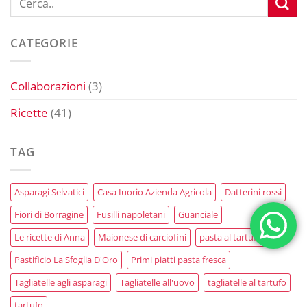
CATEGORIE
Collaborazioni
(3)
Ricette
(41)
TAG
Asparagi Selvatici
Casa Iuorio Azienda Agricola
Datterini rossi
Fiori di Borragine
Fusilli napoletani
Guanciale
Le ricette di Anna
Maionese di carciofini
pasta al tartufo
Pastificio La Sfoglia D'Oro
Primi piatti pasta fresca
Tagliatelle agli asparagi
Tagliatelle all'uovo
tagliatelle al tartufo
tartufo