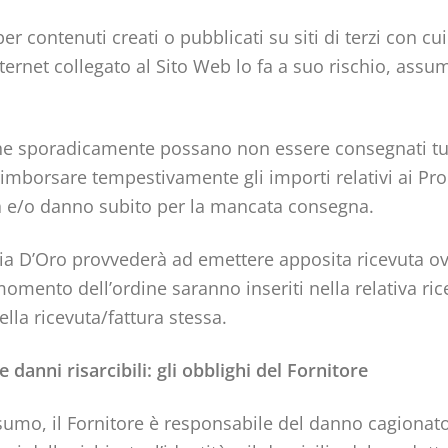
er contenuti creati o pubblicati su siti di terzi con c
 internet collegato al Sito Web lo fa a suo rischio, ass
he sporadicamente possano non essere consegnati tutti 
a rimborsare tempestivamente gli importi relativi ai P
ita e/o danno subito per la mancata consegna.
glia D’Oro provvederà ad emettere apposita ricevuta ovv
al momento dell’ordine saranno inseriti nella relativa 
lla ricevuta/fattura stessa.
 danni risarcibili: gli obblighi del Fornitore
onsumo, il Fornitore è responsabile del danno cagiona