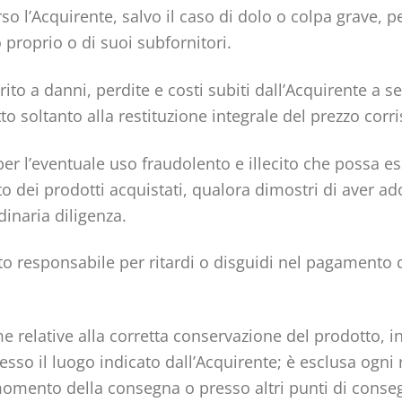
erso l’Acquirente, salvo il caso di dolo o colpa grave,
lo proprio o di suoi subfornitori.
erito a danni, perdite e costi subiti dall’Acquirente a
to soltanto alla restituzione integrale del prezzo corr
r l’eventuale uso fraudolento e illecito che possa esser
dei prodotti acquistati, qualora dimostri di aver adot
inaria diligenza.
uto responsabile per ritardi o disguidi nel pagamento
me relative alla corretta conservazione del prodotto, i
 il luogo indicato dall’Acquirente; è esclusa ogni res
mento della consegna o presso altri punti di consegn