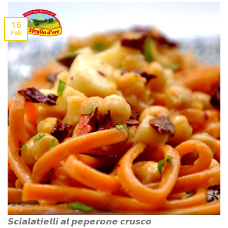
16
Feb
𝙎𝙘𝙞𝙖𝙡𝙖𝙩𝙞𝙚𝙡𝙡𝙞 𝙖𝙡 𝙥𝙚𝙥𝙚𝙧𝙤𝙣𝙚 𝙘𝙧𝙪𝙨𝙘𝙤