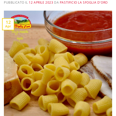
PUBBLICATO IL
12 APRILE 2023
DA
PASTIFICIO LA SFOGLIA D'ORO
12
Apr