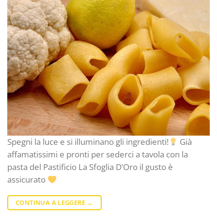
Spegni la luce e si illuminano gli ingredienti!
Già
affamatissimi e pronti per sederci a tavola con la
pasta del Pastificio La Sfoglia D’Oro il gusto è
assicurato
CONTINUA A LEGGERE
→