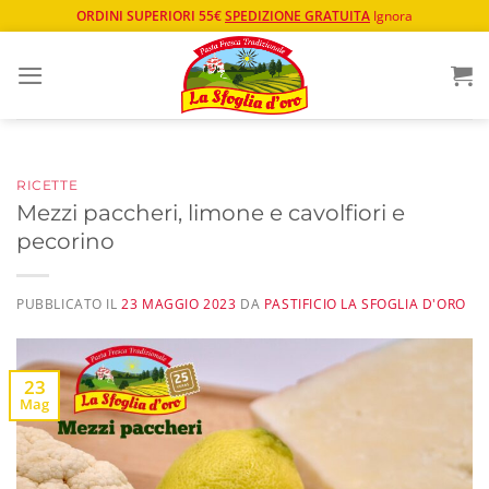
ORDINI SUPERIORI 55€
SPEDIZIONE GRATUITA
Ignora
Salta
ai
contenuti
RICETTE
Mezzi paccheri, limone e cavolfiori e
pecorino
PUBBLICATO IL
23 MAGGIO 2023
DA
PASTIFICIO LA SFOGLIA D'ORO
23
Mag