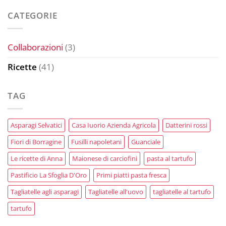
CATEGORIE
Collaborazioni
(3)
Ricette
(41)
TAG
Asparagi Selvatici
Casa Iuorio Azienda Agricola
Datterini rossi
Fiori di Borragine
Fusilli napoletani
Guanciale
Le ricette di Anna
Maionese di carciofini
pasta al tartufo
Pastificio La Sfoglia D'Oro
Primi piatti pasta fresca
Tagliatelle agli asparagi
Tagliatelle all'uovo
tagliatelle al tartufo
tartufo