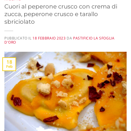
Cuori al peperone crusco con crema di
zucca, peperone crusco e tarallo
sbriciolato
PUBBLICATO IL
18 FEBBRAIO 2023
DA
PASTIFICIO LA SFOGLIA
D'ORO
18
Feb