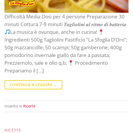
Difficoltà Media Dosi per 4 persone Preparazione 30
minuti Cottura 7-9 minuti 𝑻𝒂𝒈𝒍𝒊𝒐𝒍𝒊𝒏𝒊 𝒂𝒍 𝒓𝒊𝒕𝒎𝒐 𝒅𝒊 𝒃𝒂𝒕𝒕𝒆𝒓𝒊𝒂
La musica è ovunque, anche in cucina!
Ingredienti 500g Tagliolini Pastificio “La Sfoglia D’Oro”;
50g mazzancolle; 50 scampi; 50g gamberone; 400g
pomodorino invernale giallo da fare a passata;
Prezzemolo, sale e olio q.b;
Procedimento
Prepariamo il […]
CONTINUA A LEGGERE
→
Inserito in
Ricette
RICETTE