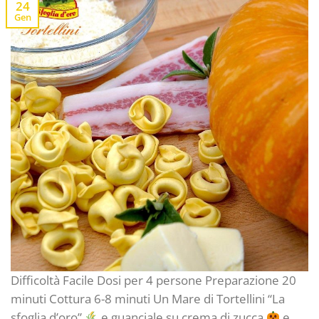
24
Gen
Difficoltà Facile Dosi per 4 persone Preparazione 20
minuti Cottura 6-8 minuti Un Mare di Tortellini “La
sfoglia d’oro”
e guanciale su crema di zucca
e