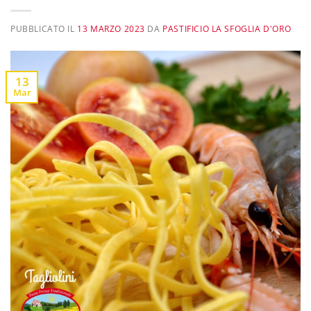
PUBBLICATO IL
13 MARZO 2023
DA
PASTIFICIO LA SFOGLIA D'ORO
13
Mar