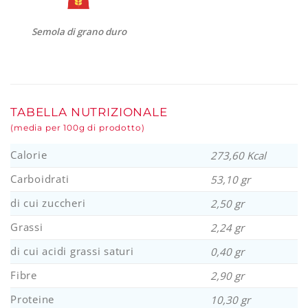
Semola di grano duro
TABELLA NUTRIZIONALE
(media per 100g di prodotto)
Calorie
273,60 Kcal
Carboidrati
53,10 gr
di cui zuccheri
2,50 gr
Grassi
2,24 gr
di cui acidi grassi saturi
0,40 gr
Fibre
2,90 gr
Proteine
10,30 gr