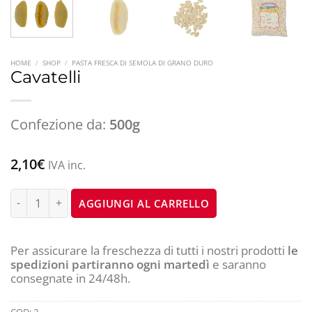
HOME
/
SHOP
/
PASTA FRESCA DI SEMOLA DI GRANO DURO
Cavatelli
Confezione da:
500g
2,10
€
IVA inc.
Cavatelli quantità
AGGIUNGI AL CARRELLO
Per assicurare la freschezza di tutti i nostri prodotti
le
spedizioni partiranno ogni martedì
e saranno
consegnate in 24/48h.
COD:
2